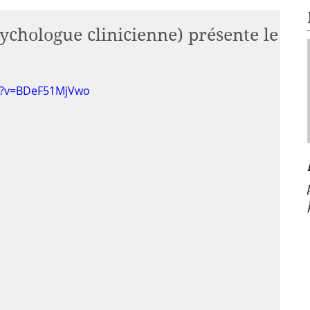
ychologue clinicienne) présente le
h?v=BDeF51MjVwo