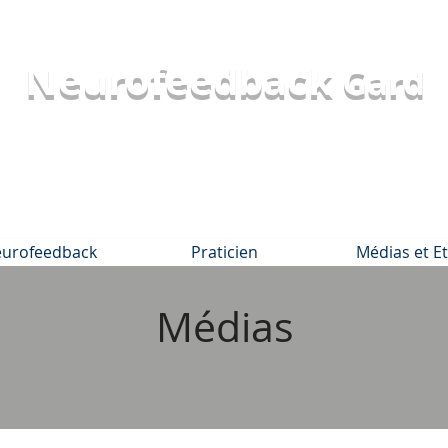
Neurofeedback
Gard
eurofeedback
Praticien
Médias et E
Médias