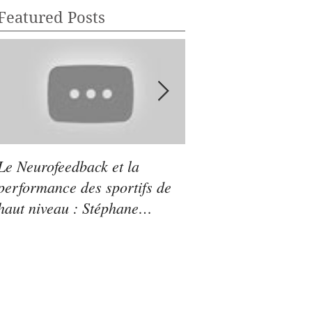
Featured Posts
Le Neurofeedback et la
Sylvie Bouron
performance des sportifs de
(Neuropraticien) : le
haut niveau : Stéphane
Neurofeeback pour l
Tourreau (vice-champion du
traitement du burn-