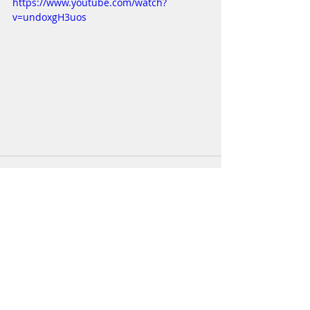
https://www.youtube.com/watch?
v=undoxgH3uos
Commentaires