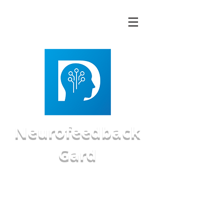
Neurofeedback
Gard